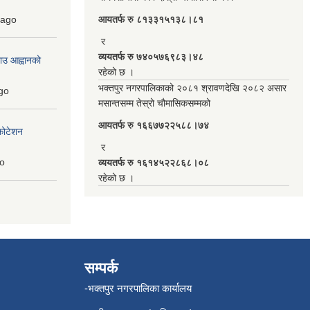
ago
आयतर्फ रु‌ ८१३३१५१३८।८१
र
व्ययतर्फ रु ७४०५७६९८३।४८
ाउ आह्वानको
रहेको छ ।
भक्तपुर नगरपालिकाको २०८१ श्रावणदेखि २०८२ असार
go
मसान्तसम्म तेस्रो चौमासिकसम्मको
आयतर्फ रु‌ १६६७७२२५८८।७४
कोटेशन
र
o
व्ययतर्फ रु १६१४५२२८६८।०८
रहेको छ ।
सम्पर्क
-भक्तपुर नगरपालिका कार्यालय