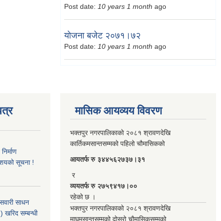
Post date:
10 years 1 month
ago
योजना बजेट २०७१।७२
Post date:
10 years 1 month
ago
त्र
मासिक आयव्यय विवरण
भक्तपुर नगरपालिकाको २०८१ श्रावणदेखि
कार्तिकमसान्तसम्मको पहिलो चौमासिकको
िर्माण
आयतर्फ रु‌ ३४४५६२७३७।३१
आशयको सूचना !
र
व्ययतर्फ रु २७५९४१७।००
रहेको छ ।
 सवारी साधन
भक्तपुर नगरपालिकाको २०८१ श्रावणदेखि
 खरिद सम्बन्धी
माघमसान्तसम्मको दोस्रो चौमासिकसम्मको