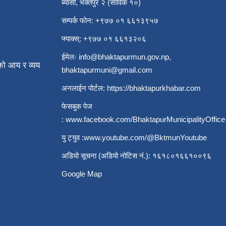
ब्यासी, भक्तपुर २ (साविक १०)
सम्पर्क फोन: +९७७ ०१ ६६१३९५७
फ्याक्स्: +९७७ ०१ ६६१३२०६
ईमेलः
info@bhaktapurmun.gov.np
,
ो आय र व्यय
bhaktapurmuni@gmail.com
अनलाईन पोर्टल:
https://bhaktapurkhabar.com
फेसबुक पेज
:
www.facebook.com/BhaktapurMunicipalityOffice
यु ट्युव :
www.youtube.com/@BktmunYoutube
अडियो सूचना (अडियो नोटिस नं.): १६१८०१६६१००९६
Google Map