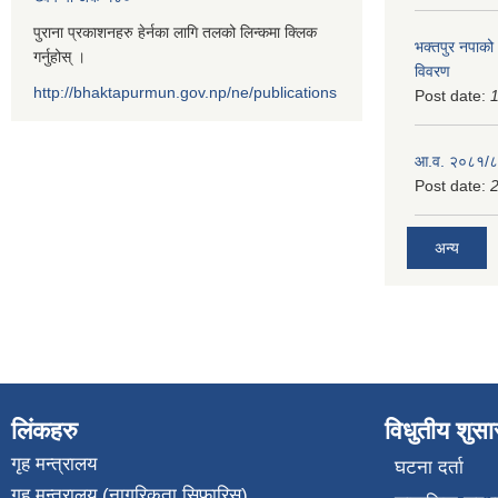
पुराना प्रकाशनहरु हेर्नका लागि तलको लिन्कमा क्लिक
भक्तपुर नपाको
गर्नुहोस् ।
विवरण
http://bhaktapurmun.gov.np/ne/publications
Post date:
1
आ.व. २०८१/८२
Post date:
2
अन्य
लिंकहरु
विधुतीय शुस
गृह मन्त्रालय
घटना दर्ता
गृह मन्त्रालय (नागरिकता सिफारिस)