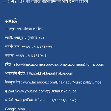
२०७८।७९ को वैशाख महिनासम्मको आय र व्यय विवरण
सम्पर्क
-भक्तपुर नगरपालिका कार्यालय
ब्यासी, भक्तपुर २ (साविक १०)
सम्पर्क फोन: +९७७ ०१ ६६१३९५७
फ्याक्स्: +९७७ ०१ ६६१३२०६
ईमेलः
info@bhaktapurmun.gov.np
,
bhaktapurmuni@gmail.com
अनलाईन पोर्टल:
https://bhaktapurkhabar.com
फेसबुक पेज :
www.facebook.com/BhaktapurMunicipalityOffice
यु ट्युव :
www.youtube.com/@BktmunYoutube
अडियो सूचना (अडियो नोटिस नं.): १६१८०१६६१००९६
Google Map