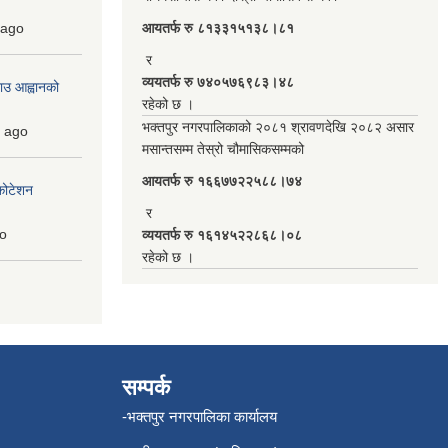
ago
आयतर्फ रु‌ ८१३३१५१३८।८१
र
व्ययतर्फ रु ७४०५७६९८३।४८
ाउ आह्वानको
रहेको छ ।
भक्तपुर नगरपालिकाको २०८१ श्रावणदेखि २०८२ असार
ago
मसान्तसम्म तेस्रो चौमासिकसम्मको
आयतर्फ रु‌ १६६७७२२५८८।७४
कोटेशन
र
o
व्ययतर्फ रु १६१४५२२८६८।०८
रहेको छ ।
सम्पर्क
-भक्तपुर नगरपालिका कार्यालय