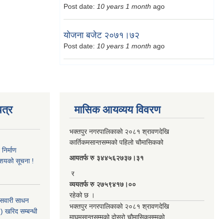
Post date:
10 years 1 month
ago
योजना बजेट २०७१।७२
Post date:
10 years 1 month
ago
त्र
मासिक आयव्यय विवरण
भक्तपुर नगरपालिकाको २०८१ श्रावणदेखि
कार्तिकमसान्तसम्मको पहिलो चौमासिकको
िर्माण
आयतर्फ रु‌ ३४४५६२७३७।३१
आशयको सूचना !
र
व्ययतर्फ रु २७५९४१७।००
रहेको छ ।
 सवारी साधन
भक्तपुर नगरपालिकाको २०८१ श्रावणदेखि
 खरिद सम्बन्धी
माघमसान्तसम्मको दोस्रो चौमासिकसम्मको