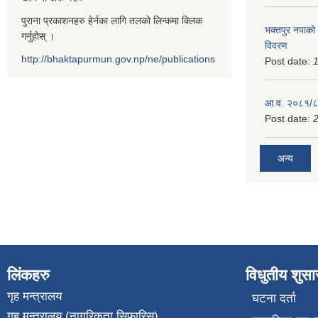
पुराना प्रकाशनहरु हेर्नका लागि तलको लिन्कमा क्लिक
भक्तपुर नपाको
गर्नुहोस् ।
विवरण
http://bhaktapurmun.gov.np/ne/publications
Post date:
1
आ.व. २०८१/८२
Post date:
2
अन्य
लिंकहरु
विधुतीय शुस
गृह मन्त्रालय
घटना दर्ता
गृह मन्त्रालय (नागरिकता सिफारिस)