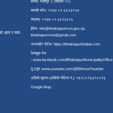
ब्यासी, भक्तपुर २ (साविक १०)
सम्पर्क फोन: +९७७ ०१ ६६१३९५७
फ्याक्स्: +९७७ ०१ ६६१३२०६
ईमेलः
info@bhaktapurmun.gov.np
,
ो आय र व्यय
bhaktapurmuni@gmail.com
अनलाईन पोर्टल:
https://bhaktapurkhabar.com
फेसबुक पेज
:
www.facebook.com/BhaktapurMunicipalityOffice
यु ट्युव :
www.youtube.com/@BktmunYoutube
अडियो सूचना (अडियो नोटिस नं.): १६१८०१६६१००९६
Google Map