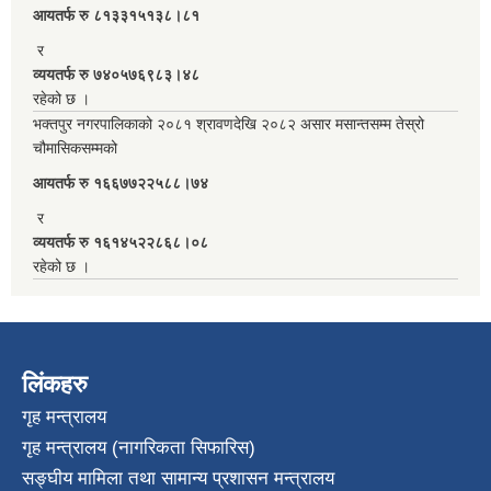
आयतर्फ रु‌ ८१३३१५१३८।८१
र
व्ययतर्फ रु ७४०५७६९८३।४८
रहेको छ ।
भक्तपुर नगरपालिकाको २०८१ श्रावणदेखि २०८२ असार मसान्तसम्म तेस्रो
चौमासिकसम्मको
आयतर्फ रु‌ १६६७७२२५८८।७४
र
व्ययतर्फ रु १६१४५२२८६८।०८
रहेको छ ।
लिंकहरु
गृह मन्त्रालय
गृह मन्त्रालय (नागरिकता सिफारिस)
सङ्घीय मामिला तथा सामान्य प्रशासन मन्त्रालय