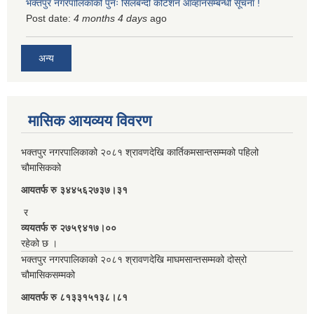
भक्तपुर नगरपालिकाको पुनः सिलबन्दी कोटेशन आव्हानसम्बन्धी सूचना !
Post date:
4 months 4 days
ago
अन्य
मासिक आयव्यय विवरण
भक्तपुर नगरपालिकाको २०८१ श्रावणदेखि कार्तिकमसान्तसम्मको पहिलो
चौमासिकको
आयतर्फ रु‌ ३४४५६२७३७।३१
र
व्ययतर्फ रु २७५९४१७।००
रहेको छ ।
भक्तपुर नगरपालिकाको २०८१ श्रावणदेखि माघमसान्तसम्मको दोस्रो
चौमासिकसम्मको
आयतर्फ रु‌ ८१३३१५१३८।८१