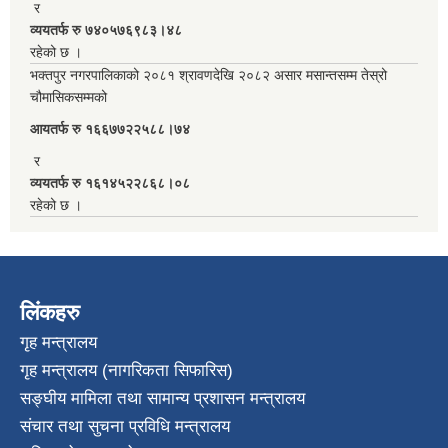
र
व्ययतर्फ रु ७४०५७६९८३।४८
रहेको छ ।
भक्तपुर नगरपालिकाको २०८१ श्रावणदेखि २०८२ असार मसान्तसम्म तेस्रो
चौमासिकसम्मको
आयतर्फ रु‌ १६६७७२२५८८।७४
र
व्ययतर्फ रु १६१४५२२८६८।०८
रहेको छ ।
लिंकहरु
गृह मन्त्रालय
गृह मन्त्रालय (नागरिकता सिफारिस)
सङ्घीय मामिला तथा सामान्य प्रशासन मन्त्रालय
संचार तथा सुचना प्रविधि मन्त्रालय