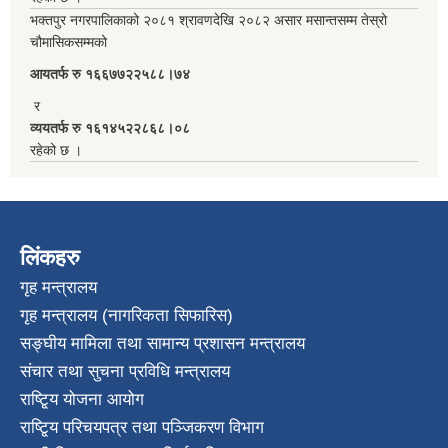
भक्तपुर नगरपालिकाको २०८१ श्रावणदेखि २०८२ असार मसान्तसम्म तेस्रो
चौमासिकसम्मको
आयतर्फ रु‌ १६६७७२२५८८।७४
र
व्ययतर्फ रु १६१४५२२८६८।०८
रहेको छ ।
लिंकहरु
गृह मन्त्रालय
गृह मन्त्रालय (नागरिकता सिफारिस)
सङ्घीय मामिला तथा सामान्य प्रशासन मन्त्रालय
संचार तथा सुचना प्रविधि मन्त्रालय
राष्टि्ृय योजना आयोग
राष्टि्ृय परिचयपत्र तथा पञ्जिकरण विभाग