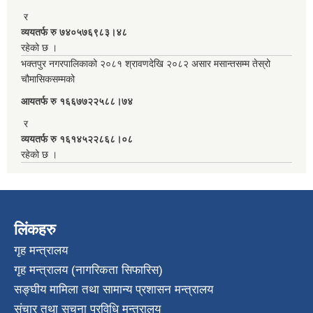
र
व्ययतर्फ रु ७४०५७६९८३।४८
रहेको छ ।
भक्तपुर नगरपालिकाको २०८१ श्रावणदेखि २०८२ असार मसान्तसम्म तेस्रो
चौमासिकसम्मको
आयतर्फ रु‌ १६६७७२२५८८।७४
र
व्ययतर्फ रु १६१४५२२८६८।०८
रहेको छ ।
लिंकहरु
गृह मन्त्रालय
गृह मन्त्रालय (नागरिकता सिफारिस)
सङ्घीय मामिला तथा सामान्य प्रशासन मन्त्रालय
संचार तथा सुचना प्रविधि मन्त्रालय