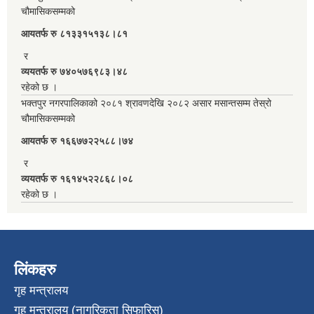
चौमासिकसम्मको
आयतर्फ रु‌ ८१३३१५१३८।८१
र
व्ययतर्फ रु ७४०५७६९८३।४८
रहेको छ ।
भक्तपुर नगरपालिकाको २०८१ श्रावणदेखि २०८२ असार मसान्तसम्म तेस्रो
चौमासिकसम्मको
आयतर्फ रु‌ १६६७७२२५८८।७४
र
व्ययतर्फ रु १६१४५२२८६८।०८
रहेको छ ।
लिंकहरु
गृह मन्त्रालय
गृह मन्त्रालय (नागरिकता सिफारिस)