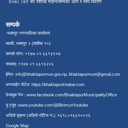
२०७८।७९ को वैशाख महिनासम्मको आय र व्यय विवरण
सम्पर्क
-भक्तपुर नगरपालिका कार्यालय
ब्यासी, भक्तपुर २ (साविक १०)
सम्पर्क फोन: +९७७ ०१ ६६१३९५७
फ्याक्स्: +९७७ ०१ ६६१३२०६
ईमेलः
info@bhaktapurmun.gov.np
,
bhaktapurmuni@gmail.com
अनलाईन पोर्टल:
https://bhaktapurkhabar.com
फेसबुक पेज :
www.facebook.com/BhaktapurMunicipalityOffice
यु ट्युव :
www.youtube.com/@BktmunYoutube
अडियो सूचना (अडियो नोटिस नं.): १६१८०१६६१००९६
Google Map