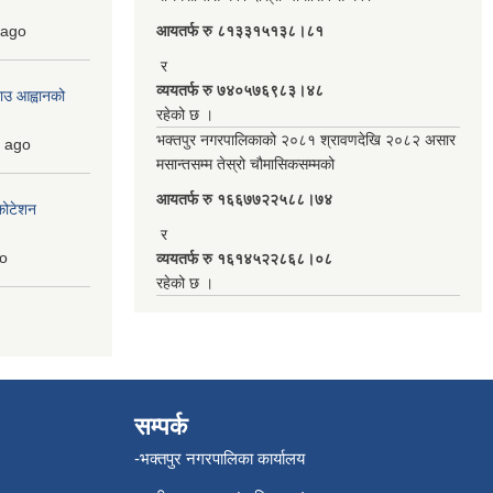
ago
आयतर्फ रु‌ ८१३३१५१३८।८१
र
व्ययतर्फ रु ७४०५७६९८३।४८
ाउ आह्वानको
रहेको छ ।
भक्तपुर नगरपालिकाको २०८१ श्रावणदेखि २०८२ असार
ago
मसान्तसम्म तेस्रो चौमासिकसम्मको
आयतर्फ रु‌ १६६७७२२५८८।७४
कोटेशन
र
o
व्ययतर्फ रु १६१४५२२८६८।०८
रहेको छ ।
सम्पर्क
-भक्तपुर नगरपालिका कार्यालय