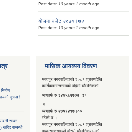
Post date:
10 years 1 month
ago
योजना बजेट २०७१।७२
Post date:
10 years 1 month
ago
त्र
मासिक आयव्यय विवरण
भक्तपुर नगरपालिकाको २०८१ श्रावणदेखि
कार्तिकमसान्तसम्मको पहिलो चौमासिकको
िर्माण
आयतर्फ रु‌ ३४४५६२७३७।३१
आशयको सूचना !
र
व्ययतर्फ रु २७५९४१७।००
रहेको छ ।
 सवारी साधन
भक्तपुर नगरपालिकाको २०८१ श्रावणदेखि
 खरिद सम्बन्धी
माघमसान्तसम्मको दोस्रो चौमासिकसम्मको