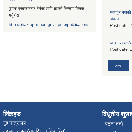
पुराना प्रकाशनहरु हेर्नका लागि तलको लिन्कमा क्लिक
भक्तपुर नपाको
गर्नुहोस् ।
विवरण
http://bhaktapurmun.gov.np/ne/publications
Post date:
1
आ.व. २०८१/८२
Post date:
2
अन्य
लिंकहरु
विधुतीय शुस
गृह मन्त्रालय
घटना दर्ता
गृह मन्त्रालय (नागरिकता सिफारिस)