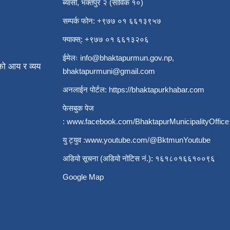
ब्यासी, भक्तपुर २ (साविक १०)
सम्पर्क फोन: +९७७ ०१ ६६१३९५७
फ्याक्स्: +९७७ ०१ ६६१३२०६
ईमेलः
info@bhaktapurmun.gov.np
,
ो आय र व्यय
bhaktapurmuni@gmail.com
अनलाईन पोर्टल:
https://bhaktapurkhabar.com
फेसबुक पेज
:
www.facebook.com/BhaktapurMunicipalityOffice
यु ट्युव :
www.youtube.com/@BktmunYoutube
अडियो सूचना (अडियो नोटिस नं.): १६१८०१६६१००९६
Google Map