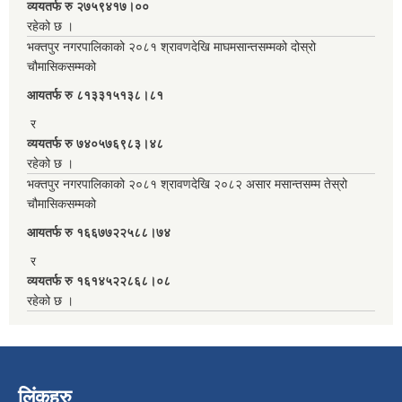
व्ययतर्फ रु २७५९४१७।००
रहेको छ ।
भक्तपुर नगरपालिकाको २०८१ श्रावणदेखि माघमसान्तसम्मको दोस्रो
चौमासिकसम्मको
आयतर्फ रु‌ ८१३३१५१३८।८१
र
व्ययतर्फ रु ७४०५७६९८३।४८
रहेको छ ।
भक्तपुर नगरपालिकाको २०८१ श्रावणदेखि २०८२ असार मसान्तसम्म तेस्रो
चौमासिकसम्मको
आयतर्फ रु‌ १६६७७२२५८८।७४
र
व्ययतर्फ रु १६१४५२२८६८।०८
रहेको छ ।
लिंकहरु