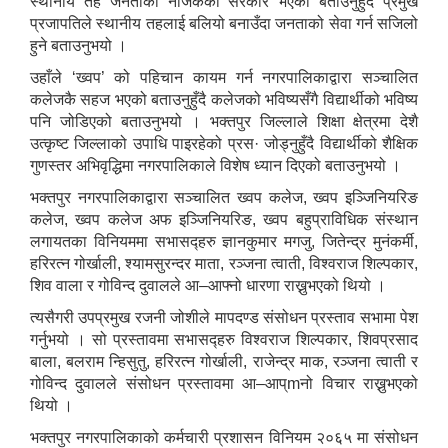
स्थानीय तह जनताको नजिकको सरकार भएको बताउनुहुँदै प्रमुख
प्रजापतिले स्थानीय तहलाई बलियो बनाउँदा जनताको सेवा गर्न सजिलो
हुने बताउनुभयो ।
उहाँले ‘ख्वप’ को पहिचान कायम गर्न नगरपालिकाद्वारा सञ्चालित
कलेजकै सहज भएको बताउनुहुँदै कलेजको भविष्यसँगै विद्यार्थीको भविष्य
पनि जोडिएको बताउनुभयो । भक्तपुर जिल्लाले शिक्षा क्षेत्रमा देशै
उत्कृष्ट जिल्लाको उपाधि पाइरहेको प्रस· जोड्नुहुँदै विद्यार्थीको शैक्षिक
गुणस्तर अभिवृद्धिमा नगरपालिकाले विशेष ध्यान दिएको बताउनुभयो ।
भक्तपुर नगरपालिकाद्वारा सञ्चालित ख्वप कलेज, ख्वप इञ्जिनियरिङ
कलेज, ख्वप कलेज अफ इञ्जिनियरिङ, ख्वप बहुप्राविधिक संस्थान
लगायतका विनियममा सभासद्हरु ज्ञानकुमार मगजु, जितेन्द्र मुनंकर्मी,
हरिरत्न गोर्खाली, श्यामसुरन्दर माता, रञ्जना त्वाती, विश्वराज शिल्पकार,
शिव वाला र गोविन्द दुवालले आ–आफ्नो धारणा राख्नुभएको थियो ।
त्यसैगरी उपप्रमुख रजनी जोशीले मापदण्ड संसोधन प्रस्ताव सभामा पेश
गर्नुभयो । सो प्रस्तावमा सभासद्हरु विश्वराज शिल्पकार, शिवप्रसाद
बाला, बलराम न्हिसुतु, हरिरत्न गोर्खाली, राजेन्द्र माक, रञ्जना त्वाती र
गोविन्द दुवालले संसोधन प्रस्तावमा आ–आप्mनो विचार राख्नुभएको
थियो ।
भक्तपुर नगरपालिकाको कर्मचारी प्रशासन विनियम २०६५ मा संसोधन