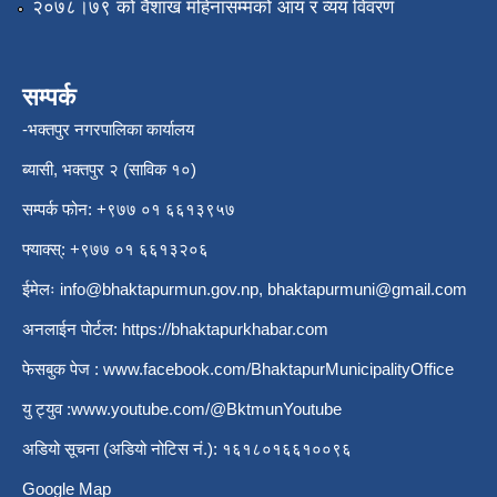
२०७८।७९ को वैशाख महिनासम्मको आय र व्यय विवरण
सम्पर्क
-भक्तपुर नगरपालिका कार्यालय
ब्यासी, भक्तपुर २ (साविक १०)
सम्पर्क फोन: +९७७ ०१ ६६१३९५७
फ्याक्स्: +९७७ ०१ ६६१३२०६
ईमेलः
info@bhaktapurmun.gov.np
,
bhaktapurmuni@gmail.com
अनलाईन पोर्टल:
https://bhaktapurkhabar.com
फेसबुक पेज :
www.facebook.com/BhaktapurMunicipalityOffice
यु ट्युव :
www.youtube.com/@BktmunYoutube
अडियो सूचना (अडियो नोटिस नं.): १६१८०१६६१००९६
Google Map