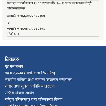
भक्तपुर नगरपालिकाको २०८१ श्रावणदेखि २०८२ असार मसान्तसम्म तेस्रो
चौमासिकसम्मको
आयतर्फ रु‌ १६६७७२२५८८।७४
र
व्ययतर्फ रु १६१४५२२८६८।०८
रहेको छ ।
लिंकहरु
गृह मन्त्रालय
गृह मन्त्रालय (नागरिकता सिफारिस)
सङ्घीय मामिला तथा सामान्य प्रशासन मन्त्रालय
संचार तथा सुचना प्रविधि मन्त्रालय
राष्टि्ृय योजना आयोग
राष्टि्ृय परिचयपत्र तथा पञ्जिकरण विभाग