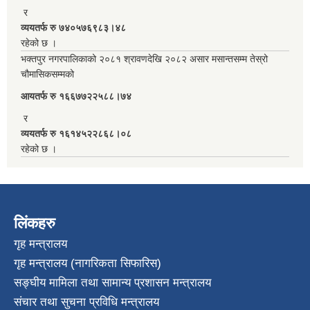
र
व्ययतर्फ रु ७४०५७६९८३।४८
रहेको छ ।
भक्तपुर नगरपालिकाको २०८१ श्रावणदेखि २०८२ असार मसान्तसम्म तेस्रो
चौमासिकसम्मको
आयतर्फ रु‌ १६६७७२२५८८।७४
र
व्ययतर्फ रु १६१४५२२८६८।०८
रहेको छ ।
लिंकहरु
गृह मन्त्रालय
गृह मन्त्रालय (नागरिकता सिफारिस)
सङ्घीय मामिला तथा सामान्य प्रशासन मन्त्रालय
संचार तथा सुचना प्रविधि मन्त्रालय