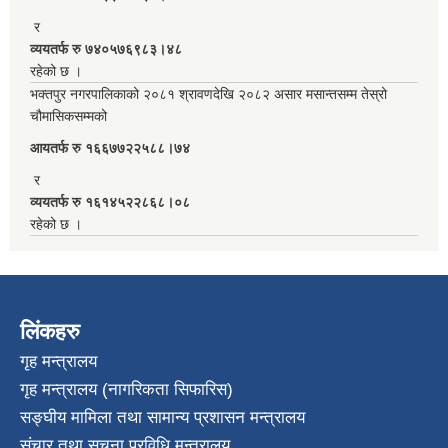
र
व्ययतर्फ रु ७४०५७६९८३।४८
रहेको छ ।
भक्तपुर नगरपालिकाको २०८१ श्रावणदेखि २०८२ असार मसान्तसम्म तेस्रो
चौमासिकसम्मको
आयतर्फ रु‌ १६६७७२२५८८।७४
र
व्ययतर्फ रु १६१४५२२८६८।०८
रहेको छ ।
लिंकहरु
गृह मन्त्रालय
गृह मन्त्रालय (नागरिकता सिफारिस)
सङ्घीय मामिला तथा सामान्य प्रशासन मन्त्रालय
संचार तथा सुचना प्रविधि मन्त्रालय