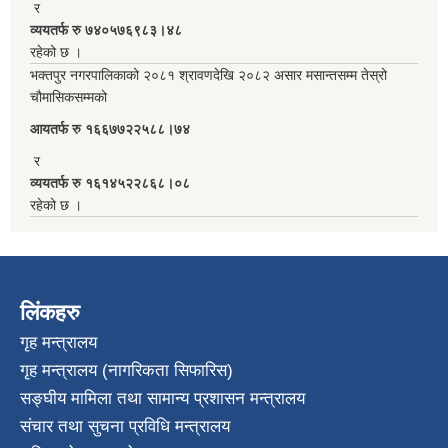
र
व्ययतर्फ रु ७४०५७६९८३।४८
रहेको छ ।
भक्तपुर नगरपालिकाको २०८१ श्रावणदेखि २०८२ असार मसान्तसम्म तेस्रो
चौमासिकसम्मको
आयतर्फ रु‌ १६६७७२२५८८।७४
र
व्ययतर्फ रु १६१४५२२८६८।०८
रहेको छ ।
लिंकहरु
गृह मन्त्रालय
गृह मन्त्रालय (नागरिकता सिफारिस)
सङ्घीय मामिला तथा सामान्य प्रशासन मन्त्रालय
संचार तथा सुचना प्रविधि मन्त्रालय