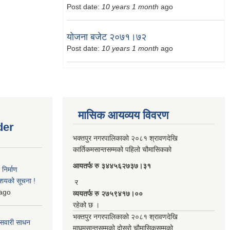
Post date:
10 years 1 month
ago
योजना बजेट २०७१।७२
Post date:
10 years 1 month
ago
मासिक आयव्यय विवरण
der
भक्तपुर नगरपालिकाको २०८१ श्रावणदेखि
कार्तिकमसान्तसम्मको पहिलो चौमासिकको
आयतर्फ रु‌ ३४४५६२७३७।३१
िर्माण
आशयको सूचना !
र
ago
व्ययतर्फ रु २७५९४१७।००
रहेको छ ।
भक्तपुर नगरपालिकाको २०८१ श्रावणदेखि
 सवारी साधन
माघमसान्तसम्मको दोस्रो चौमासिकसम्मको