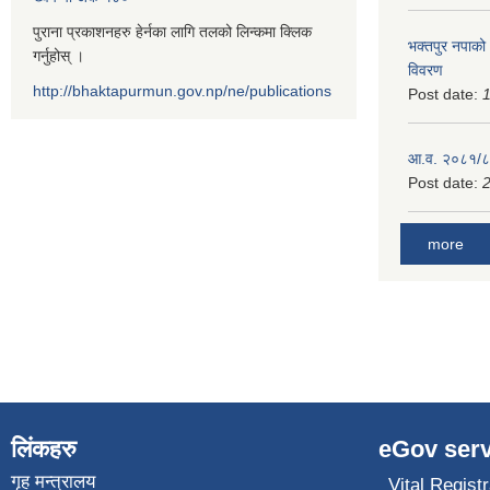
पुराना प्रकाशनहरु हेर्नका लागि तलको लिन्कमा क्लिक
भक्तपुर नपाको
गर्नुहोस् ।
विवरण
http://bhaktapurmun.gov.np/ne/publications
Post date:
1
आ.व. २०८१/८२
Post date:
2
more
लिंकहरु
eGov serv
गृह मन्त्रालय
Vital Registr