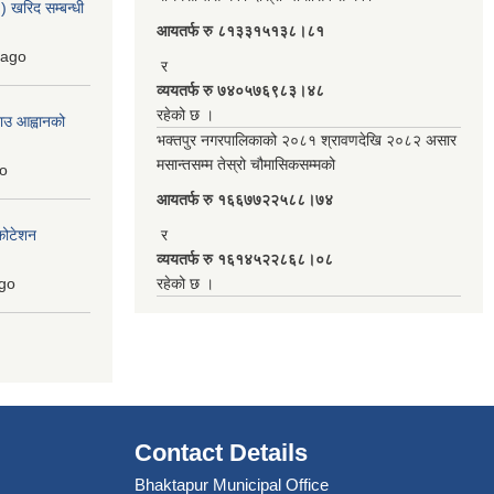
 खरिद सम्बन्धी
आयतर्फ रु‌ ८१३३१५१३८।८१
ago
र
व्ययतर्फ रु ७४०५७६९८३।४८
रहेको छ ।
ाउ आह्वानको
भक्तपुर नगरपालिकाको २०८१ श्रावणदेखि २०८२ असार
मसान्तसम्म तेस्रो चौमासिकसम्मको
o
आयतर्फ रु‌ १६६७७२२५८८।७४
कोटेशन
र
व्ययतर्फ रु १६१४५२२८६८।०८
go
रहेको छ ।
Contact Details
Bhaktapur Municipal Office