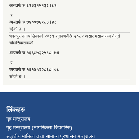
आयतर्फ रु‌ ८१३३१५१३८।८१
र
व्ययतर्फ रु ७४०५७६९८३।४८
रहेको छ ।
भक्तपुर नगरपालिकाको २०८१ श्रावणदेखि २०८२ असार मसान्तसम्म तेस्रो
चौमासिकसम्मको
आयतर्फ रु‌ १६६७७२२५८८।७४
र
व्ययतर्फ रु १६१४५२२८६८।०८
रहेको छ ।
लिंकहरु
गृह मन्त्रालय
गृह मन्त्रालय (नागरिकता सिफारिस)
सङ्घीय मामिला तथा सामान्य प्रशासन मन्त्रालय