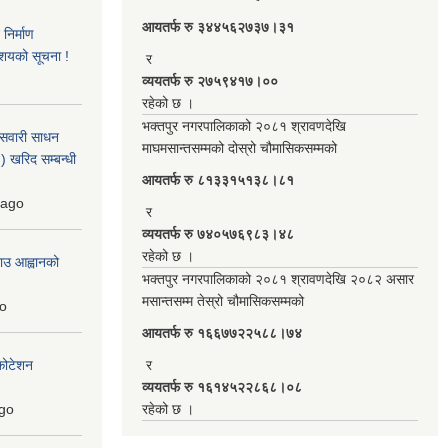
आयतर्फ रु‌ ३४४५६२७३७।३१
िर्माण
आशयको सूचना !
र
व्ययतर्फ रु २७५९४१७।००
रहेको छ ।
भक्तपुर नगरपालिकाको २०८१ श्रावणदेखि
 सवारी साधन
माघमसान्तसम्मको दोस्रो चौमासिकसम्मको
 खरिद सम्बन्धी
आयतर्फ रु‌ ८१३३१५१३८।८१
ago
र
व्ययतर्फ रु ७४०५७६९८३।४८
रहेको छ ।
ाउ आह्वानको
भक्तपुर नगरपालिकाको २०८१ श्रावणदेखि २०८२ असार
मसान्तसम्म तेस्रो चौमासिकसम्मको
o
आयतर्फ रु‌ १६६७७२२५८८।७४
कोटेशन
र
व्ययतर्फ रु १६१४५२२८६८।०८
go
रहेको छ ।