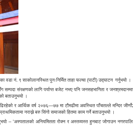
 वडा नं. ९ साकोलानस्थित पुनःनिर्मित ताहा फल्चा (पाटी) उद्‍घाटन गर्नुभयो ।
ासँग सम्पदा संरक्षणको लागि पर्याप्त बजेट नभए पनि जनसहभागिता र जनश्रमदानमा
हेको बताउनुभयो ।
िरहेको र आर्थिक वर्ष २०७६—७७ मा टौमढीमा अवस्थित पाँचतल्ले मन्दिर जीर्णोद्ध
ई प्राथमिकतामा नराख्ने बरु सिंगो समाजको हितमा काम गर्ने बताउनुभयो ।
ँले भन्नुभयो – ‘अस्पतालको अनियमितता रोक्न र अस्तव्यस्त हुनबाट जोगाउन नगरपा