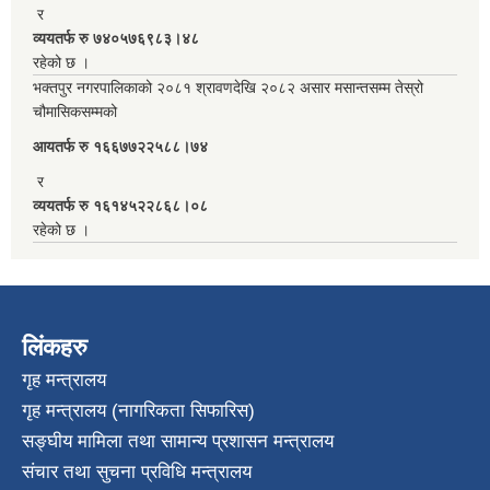
र
व्ययतर्फ रु ७४०५७६९८३।४८
रहेको छ ।
भक्तपुर नगरपालिकाको २०८१ श्रावणदेखि २०८२ असार मसान्तसम्म तेस्रो
चौमासिकसम्मको
आयतर्फ रु‌ १६६७७२२५८८।७४
र
व्ययतर्फ रु १६१४५२२८६८।०८
रहेको छ ।
लिंकहरु
गृह मन्त्रालय
गृह मन्त्रालय (नागरिकता सिफारिस)
सङ्घीय मामिला तथा सामान्य प्रशासन मन्त्रालय
संचार तथा सुचना प्रविधि मन्त्रालय