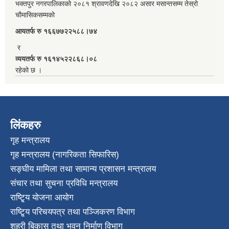
भक्तपुर नगरपालिकाको २०८१ श्रावणदेखि २०८२ असार मसान्तसम्म तेस्रो
चौमासिकसम्मको
आयतर्फ रु‌ १६६७७२२५८८।७४
र
व्ययतर्फ रु १६१४५२२८६८।०८
रहेको छ ।
लिंकहरु
गृह मन्त्रालय
गृह मन्त्रालय (नागरिकता सिफारिस)
सङ्घीय मामिला तथा सामान्य प्रशासन मन्त्रालय
संचार तथा सुचना प्रविधि मन्त्रालय
राष्टि्ृय योजना आयोग
राष्टि्ृय परिचयपत्र तथा पञ्जिकरण विभाग
शहरी बिकास तथा भवन निर्माण विभाग