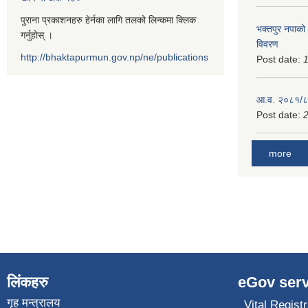
पुराना प्रकाशनहरु हेर्नका लागि तलको लिन्कमा क्लिक
भक्तपुर नपाको
गर्नुहोस् ।
विवरण
http://bhaktapurmun.gov.np/ne/publications
Post date:
1
आ.व. २०८१/८२
Post date:
2
more
लिंकहरु
eGov serv
गृह मन्त्रालय
Vital Registr