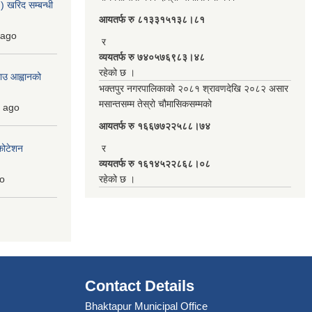
 खरिद सम्बन्धी
आयतर्फ रु‌ ८१३३१५१३८।८१
ago
र
व्ययतर्फ रु ७४०५७६९८३।४८
रहेको छ ।
ाउ आह्वानको
भक्तपुर नगरपालिकाको २०८१ श्रावणदेखि २०८२ असार
मसान्तसम्म तेस्रो चौमासिकसम्मको
ago
आयतर्फ रु‌ १६६७७२२५८८।७४
कोटेशन
र
व्ययतर्फ रु १६१४५२२८६८।०८
o
रहेको छ ।
Contact Details
Bhaktapur Municipal Office