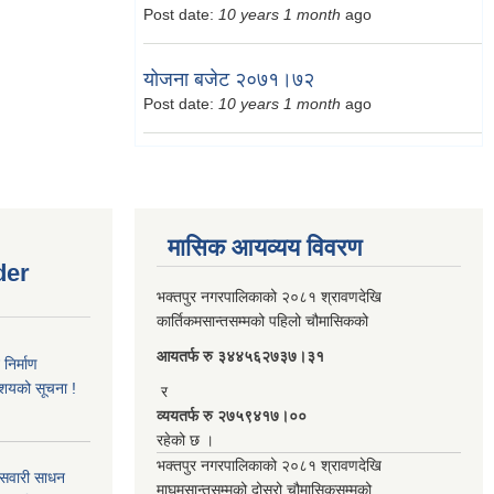
Post date:
10 years 1 month
ago
योजना बजेट २०७१।७२
Post date:
10 years 1 month
ago
मासिक आयव्यय विवरण
der
भक्तपुर नगरपालिकाको २०८१ श्रावणदेखि
कार्तिकमसान्तसम्मको पहिलो चौमासिकको
आयतर्फ रु‌ ३४४५६२७३७।३१
िर्माण
आशयको सूचना !
र
व्ययतर्फ रु २७५९४१७।००
रहेको छ ।
भक्तपुर नगरपालिकाको २०८१ श्रावणदेखि
 सवारी साधन
माघमसान्तसम्मको दोस्रो चौमासिकसम्मको