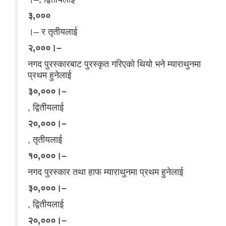
३,०००
।– र तृतीयलाई
२,०००।–
नगद पुरस्कारबाट पुरस्कृत गरिएको थियो भने म्याराथुनमा
प्रथम हुनेलाई
३०,०००।–
, द्वितीयलाई
२०,०००।–
, तृतीयलाई
१०,०००।–
नगद पुरस्कार तथा हाफ म्याराथुनमा प्रथम हुनेलाई
३०,०००।–
, द्वितीयलाई
२०,०००।–