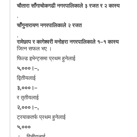
चौतारा साँगाचोकगढी नगरपालिकाले ३ रजत र २ कास्य
,
चाँगुनारायण नगरपालिकाले २ रजत
,
रामेछाप र कागेश्वरी मनोहरा नगरपालिकाले १–१ कास्य
जित्न सफल भए ।
फिल्ड इभेन्ट्समा प्रथम हुनेलाई
५,०००।–,
द्वितीयलाई
३,०००।–
र तृतीयलाई
२,०००।–,
ट्रयाकतर्फ प्रथम हुनेलाई
५,०००
।–, द्वितीयलाई