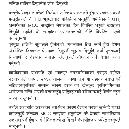
सैनिक तालिम दिनुपनेमा जोड दिनुभयो ।
मन्त्रीपरिषद्‍बाट गरेको निर्णयमा अख्तियार नलाग्ने हुँदा सरकारमा बस्ने
मन्त्रीहरुले नीतिगत भ्रष्टाचार गरिरहेको भन्नुहुँदै अमेरिकाको क्ष्एक्
अन्तर्गतको MCC सम्झौता नेपालको हित विपरित भएको उदाहरण
दिनुहुँदै उहाँले यो सम्झौता असंलग्नताको नीति विपरित भएको
बताउनुभयो ।
प्रमुख अतिथि सुवालले पूँजीवादी व्यवस्थाले हित नगर्ने हुँदा देशमा
औद्योगिक विकासलाई महत्व दिनुपर्ने सुझाव दिनुहुँदै नयाँ पुस्तालाई
निस्वार्थी र देशभक्त बनाउन खेलकुदले योगदान गर्ने विचार व्यक्त
गर्नुभयो ।
कार्यक्रमका सभापति एवं भक्तपुर नगरपालिकाका प्रमुख सुनिल
प्रजापतिले भनपाले २०४८ सालको जनआन्दोलनमा सहादत्त प्राप्त गर्ने
सहिदहरुप्रतिको सम्मान स्वरुप हरेक वर्ष खेलकुद प्रतियोगिताको
आयोजना गरिंदै आएको बताउनुहुँदै सहिदहरुको बलिदानलाई विर्सन नहुने
धारणा राख्नुभयो ।
उहाँले सत्तासीन दलहरुको स्वार्थका कारण देशको नक्सा खुम्चिंदै गएको
बताउनुहुँदै संसदले MCC सम्झौता अनुमोदन गरे देशको र्साभौमिकता
खतरामा पर्ने हुँदा सार्वभौमिकताको लागि सबै नेपालीहरु संघर्षरत रहनुपर्छ
भन्नुभयो ।