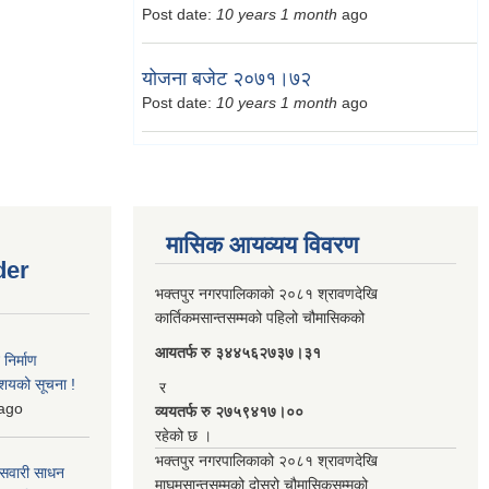
Post date:
10 years 1 month
ago
योजना बजेट २०७१।७२
Post date:
10 years 1 month
ago
मासिक आयव्यय विवरण
der
भक्तपुर नगरपालिकाको २०८१ श्रावणदेखि
कार्तिकमसान्तसम्मको पहिलो चौमासिकको
आयतर्फ रु‌ ३४४५६२७३७।३१
िर्माण
आशयको सूचना !
र
ago
व्ययतर्फ रु २७५९४१७।००
रहेको छ ।
भक्तपुर नगरपालिकाको २०८१ श्रावणदेखि
 सवारी साधन
माघमसान्तसम्मको दोस्रो चौमासिकसम्मको