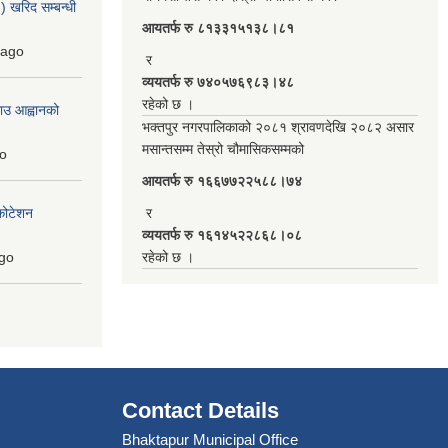
 खरिद सम्बन्धी
आयतर्फ रु‌ ८१३३१५१३८।८१
ago
र
व्ययतर्फ रु ७४०५७६९८३।४८
रहेको छ ।
ाउ आह्वानको
भक्तपुर नगरपालिकाको २०८१ श्रावणदेखि २०८२ असार
मसान्तसम्म तेस्रो चौमासिकसम्मको
o
आयतर्फ रु‌ १६६७७२२५८८।७४
कोटेशन
र
व्ययतर्फ रु १६१४५२२८६८।०८
go
रहेको छ ।
Contact Details
Bhaktapur Municipal Office