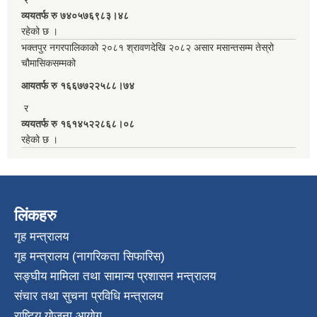
व्ययतर्फ रु ७४०५७६९८३।४८
रहेको छ ।
भक्तपुर नगरपालिकाको २०८१ श्रावणदेखि २०८२ असार मसान्तसम्म तेस्रो
चौमासिकसम्मको
आयतर्फ रु‌ १६६७७२२५८८।७४
र
व्ययतर्फ रु १६१४५२२८६८।०८
रहेको छ ।
लिंकहरु
गृह मन्त्रालय
गृह मन्त्रालय (नागरिकता सिफारिस)
सङ्घीय मामिला तथा सामान्य प्रशासन मन्त्रालय
संचार तथा सुचना प्रविधि मन्त्रालय
राष्टि्ृय योजना आयोग