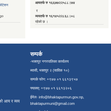
आयतर्फ रु‌ १६६७७२२५८८।७४
कोटेशन
र
go
व्ययतर्फ रु १६१४५२२८६८।०८
रहेको छ ।
सम्पर्क
-भक्तपुर नगरपालिका कार्यालय
ब्यासी, भक्तपुर २ (साविक १०)
सम्पर्क फोन: +९७७ ०१ ६६१३९५७
फ्याक्स्: +९७७ ०१ ६६१३२०६
ईमेलः
info@bhaktapurmun.gov.np
,
ो आय र व्यय
bhaktapurmuni@gmail.com