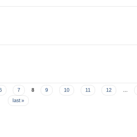
6
7
8
9
10
11
12
…
last »