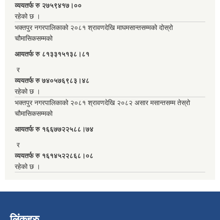
व्ययतर्फ रु २७५९४१७।००
रहेको छ ।
भक्तपुर नगरपालिकाको २०८१ श्रावणदेखि माघमसान्तसम्मको दोस्रो
चौमासिकसम्मको
आयतर्फ रु‌ ८१३३१५१३८।८१
र
व्ययतर्फ रु ७४०५७६९८३।४८
रहेको छ ।
भक्तपुर नगरपालिकाको २०८१ श्रावणदेखि २०८२ असार मसान्तसम्म तेस्रो
चौमासिकसम्मको
आयतर्फ रु‌ १६६७७२२५८८।७४
र
व्ययतर्फ रु १६१४५२२८६८।०८
रहेको छ ।
लिंकहरु