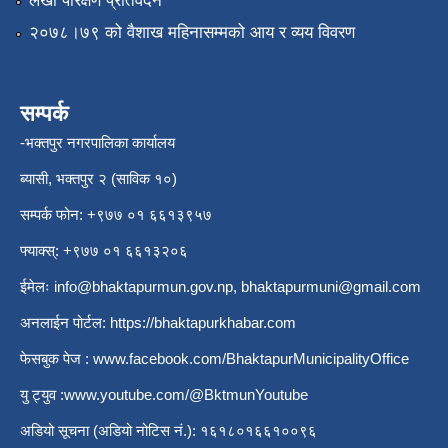
लेखा परिक्षण प्रतिवेदन
२०७८।७९ को वैशाख महिनासम्मको आय र व्यय विवरण
सम्पर्क
-भक्तपुर नगरपालिका कार्यालय
ब्यासी, भक्तपुर २ (साविक १०)
सम्पर्क फोन: +९७७ ०१ ६६१३९५७
फ्याक्स्: +९७७ ०१ ६६१३२०६
ईमेलः
info@bhaktapurmun.gov.np
,
bhaktapurmuni@gmail.com
अनलाईन पोर्टल:
https://bhaktapurkhabar.com
फेसबुक पेज :
www.facebook.com/BhaktapurMunicipalityOffice
यु ट्युव :
www.youtube.com/@BktmunYoutube
अडियो सूचना (अडियो नोटिस नं.): १६१८०१६६१००९६