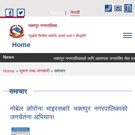
Skip to main content
English
नेपाली
भक्तपुर नगरपालिका
"पूर्खाले सिर्जेको सम्पत्ति, हाम्रो कला र सँस्कृति"
Home
News
भक्तपुर नगरपालिकाको लागि आवश्यक जनशक्ति सेवा करारमा 
You are here
Home
»
सूचना तथा जानकारी
» समाचार
समाचार
नोबेल कोरोना भाइरसबारे भक्तपुर नगरपालिकाको
जनचेतना अभियान!