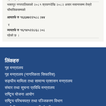
भक्तपुर नगरपालिकाको २०८१ श्रावणदेखि २०८२ असार मसान्तसम्म तेस्रो
चौमासिकसम्मको
आयतर्फ रु‌ १६६७७२२५८८।७४
र
व्ययतर्फ रु १६१४५२२८६८।०८
रहेको छ ।
लिंकहरु
गृह मन्त्रालय
गृह मन्त्रालय (नागरिकता सिफारिस)
सङ्घीय मामिला तथा सामान्य प्रशासन मन्त्रालय
संचार तथा सुचना प्रविधि मन्त्रालय
राष्टि्ृय योजना आयोग
राष्टि्ृय परिचयपत्र तथा पञ्जिकरण विभाग