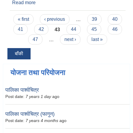
Read more
about भक्तपुरको पुरानो नगरमा भारी सवारी साधन
निषेधबारे सूचना!
Pages
« first
‹ previous
…
39
40
41
42
43
44
45
46
47
…
next ›
last »
बाँकी
योजना तथा परियोजना
पालिका पार्श्वचित्र
Post date:
7 years 1 day
ago
पालिका पार्श्वचित्र (फागुन)
Post date:
7 years 4 months
ago