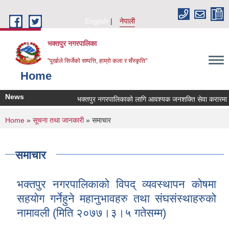
Skip to main content
English
नेपाली
भक्तपुर नगरपालिका
"पूर्खाले सिर्जेको सम्पत्ति, हाम्रो कला र सँस्कृति"
Home
News
भक्तपुर नगरपालिकाको लागि आवश्यक जनशक्ति सेवा करारमा लिनेस
You are here
Home
»
सूचना तथा जानकारी
» समाचार
समाचार
भक्तपुर नगरपालिकाको विपद् व्यवस्थापन कोषमा
सहयोग गर्नेहुने महानुभावहरु तथा संघसंस्थाहरुको
नामावली (मिति २०७७।३।५ गतेसम्म)