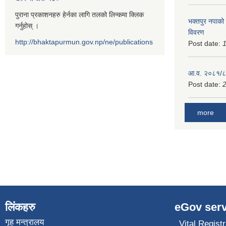
पुराना प्रकाशनहरु हेर्नका लागि तलको लिन्कमा क्लिक
भक्तपुर नपाको
गर्नुहोस् ।
विवरण
http://bhaktapurmun.gov.np/ne/publications
Post date:
1
आ.व. २०८१/८२
Post date:
2
more
लिंकहरु
eGov serv
गृह मन्त्रालय
Vital Registr