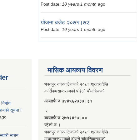
Post date:
10 years 1 month
ago
योजना बजेट २०७१।७२
Post date:
10 years 1 month
ago
मासिक आयव्यय विवरण
der
भक्तपुर नगरपालिकाको २०८१ श्रावणदेखि
कार्तिकमसान्तसम्मको पहिलो चौमासिकको
आयतर्फ रु‌ ३४४५६२७३७।३१
िर्माण
आशयको सूचना !
र
ago
व्ययतर्फ रु २७५९४१७।००
रहेको छ ।
भक्तपुर नगरपालिकाको २०८१ श्रावणदेखि
 सवारी साधन
माघमसान्तसम्मको दोस्रो चौमासिकसम्मको