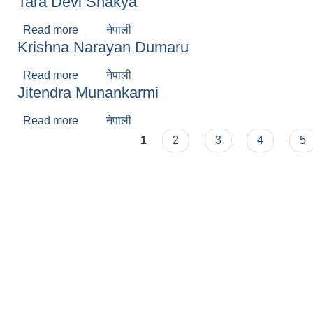
Tara Devi Shakya
Read more
about Tara Devi Shakya
नेपाली
Krishna Narayan Dumaru
Read more
about Krishna Narayan Dumaru
नेपाली
Jitendra Munankarmi
Read more
about Jitendra Munankarmi
नेपाली
Pages
1
2
3
4
5