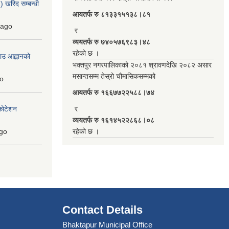
 खरिद सम्बन्धी
आयतर्फ रु‌ ८१३३१५१३८।८१
ago
र
व्ययतर्फ रु ७४०५७६९८३।४८
रहेको छ ।
ाउ आह्वानको
भक्तपुर नगरपालिकाको २०८१ श्रावणदेखि २०८२ असार
मसान्तसम्म तेस्रो चौमासिकसम्मको
o
आयतर्फ रु‌ १६६७७२२५८८।७४
कोटेशन
र
व्ययतर्फ रु १६१४५२२८६८।०८
go
रहेको छ ।
Contact Details
Bhaktapur Municipal Office