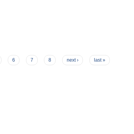
6
7
8
next ›
last »