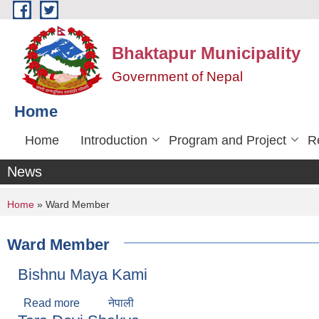
Skip to main content
Bhaktapur Municipality
Government of Nepal
Home
Home
Introduction
Program and Project
R
News
You are here
Home
» Ward Member
Ward Member
Bishnu Maya Kami
Read more
about Bishnu Maya Kami
नेपाली