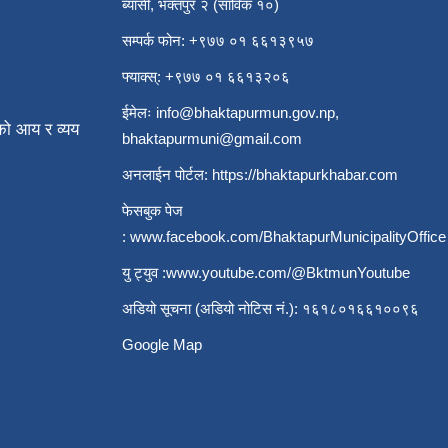
ब्यासी, भक्तपुर २ (साविक १०)
सम्पर्क फोन: +९७७ ०१ ६६१३९५७
फ्याक्स्: +९७७ ०१ ६६१३२०६
ईमेलः
info@bhaktapurmun.gov.np
,
ो आय र व्यय
bhaktapurmuni@gmail.com
अनलाईन पोर्टल:
https://bhaktapurkhabar.com
फेसबुक पेज
:
www.facebook.com/BhaktapurMunicipalityOffice
यु ट्युव :
www.youtube.com/@BktmunYoutube
अडियो सूचना (अडियो नोटिस नं.): १६१८०१६६१००९६
Google Map