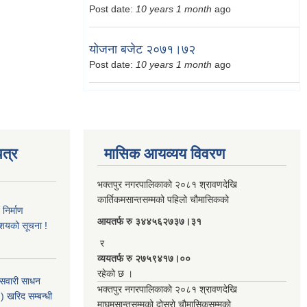
Post date:
10 years 1 month
ago
योजना बजेट २०७१।७२
Post date:
10 years 1 month
ago
त्र
मासिक आयव्यय विवरण
भक्तपुर नगरपालिकाको २०८१ श्रावणदेखि
कार्तिकमसान्तसम्मको पहिलो चौमासिकको
िर्माण
आयतर्फ रु‌ ३४४५६२७३७।३१
आशयको सूचना !
र
व्ययतर्फ रु २७५९४१७।००
रहेको छ ।
 सवारी साधन
भक्तपुर नगरपालिकाको २०८१ श्रावणदेखि
 खरिद सम्बन्धी
माघमसान्तसम्मको दोस्रो चौमासिकसम्मको