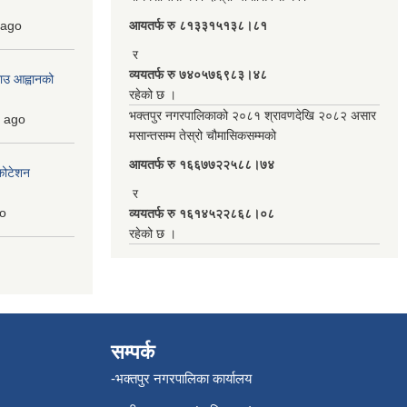
ago
आयतर्फ रु‌ ८१३३१५१३८।८१
र
व्ययतर्फ रु ७४०५७६९८३।४८
ाउ आह्वानको
रहेको छ ।
भक्तपुर नगरपालिकाको २०८१ श्रावणदेखि २०८२ असार
ago
मसान्तसम्म तेस्रो चौमासिकसम्मको
आयतर्फ रु‌ १६६७७२२५८८।७४
कोटेशन
र
o
व्ययतर्फ रु १६१४५२२८६८।०८
रहेको छ ।
सम्पर्क
-भक्तपुर नगरपालिका कार्यालय