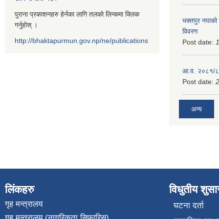
पुराना प्रकाशनहरु हेर्नका लागि तलको लिन्कमा क्लिक
भक्तपुर नपाको
गर्नुहोस् ।
विवरण
http://bhaktapurmun.gov.np/ne/publications
Post date:
1
आ.व. २०८१/८२
Post date:
2
अन्य
लिंकहरु
विधुतीय शुस
गृह मन्त्रालय
घटना दर्ता
गृह मन्त्रालय (नागरिकता सिफारिस)