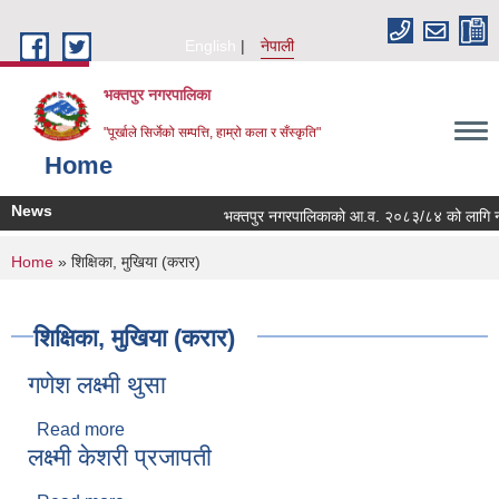
Skip to main content
English
नेपाली
भक्तपुर नगरपालिका
"पूर्खाले सिर्जेको सम्पत्ति, हाम्रो कला र सँस्कृति"
Home
News
भक्तपुर नगरपालिकाको आ.व. २०८३/८४ को लागि नगरभित्
You are here
Home
» शिक्षिका, मुखिया (करार)
शिक्षिका, मुखिया (करार)
गणेश लक्ष्मी थुसा
Read more
about गणेश लक्ष्मी थुसा
लक्ष्मी केशरी प्रजापती