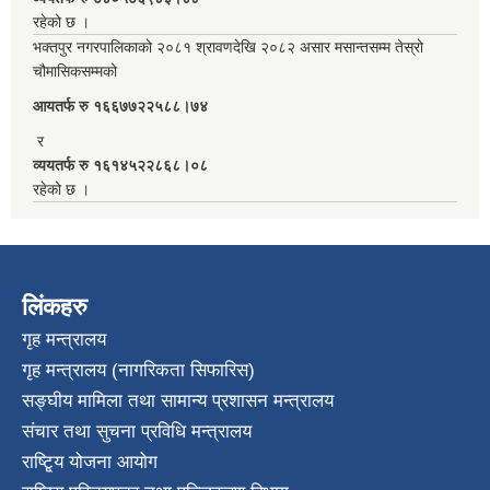
रहेको छ ।
भक्तपुर नगरपालिकाको २०८१ श्रावणदेखि २०८२ असार मसान्तसम्म तेस्रो
चौमासिकसम्मको
आयतर्फ रु‌ १६६७७२२५८८।७४
र
व्ययतर्फ रु १६१४५२२८६८।०८
रहेको छ ।
लिंकहरु
गृह मन्त्रालय
गृह मन्त्रालय (नागरिकता सिफारिस)
सङ्घीय मामिला तथा सामान्य प्रशासन मन्त्रालय
संचार तथा सुचना प्रविधि मन्त्रालय
राष्टि्ृय योजना आयोग