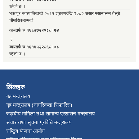
रहेको छ ।
भक्तपुर नगरपालिकाको २०८१ श्रावणदेखि २०८२ असार मसान्तसम्म तेस्रो
चौमासिकसम्मको
आयतर्फ रु‌ १६६७७२२५८८।७४
र
व्ययतर्फ रु १६१४५२२८६८।०८
रहेको छ ।
लिंकहरु
गृह मन्त्रालय
गृह मन्त्रालय (नागरिकता सिफारिस)
सङ्घीय मामिला तथा सामान्य प्रशासन मन्त्रालय
संचार तथा सुचना प्रविधि मन्त्रालय
राष्टि्ृय योजना आयोग