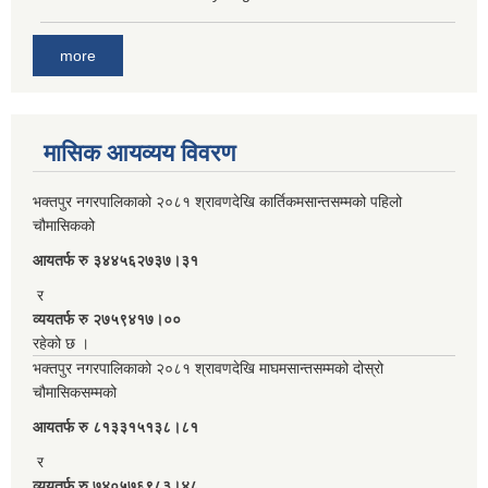
more
मासिक आयव्यय विवरण
भक्तपुर नगरपालिकाको २०८१ श्रावणदेखि कार्तिकमसान्तसम्मको पहिलो
चौमासिकको
आयतर्फ रु‌ ३४४५६२७३७।३१
र
व्ययतर्फ रु २७५९४१७।००
रहेको छ ।
भक्तपुर नगरपालिकाको २०८१ श्रावणदेखि माघमसान्तसम्मको दोस्रो
चौमासिकसम्मको
आयतर्फ रु‌ ८१३३१५१३८।८१
र
व्ययतर्फ रु ७४०५७६९८३।४८