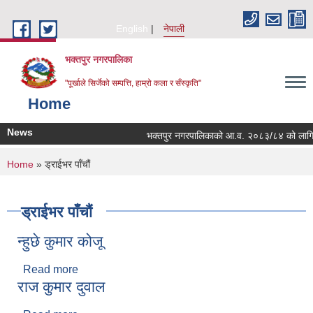
Skip to main content
English
नेपाली
भक्तपुर नगरपालिका
"पूर्खाले सिर्जेको सम्पत्ति, हाम्रो कला र सँस्कृति"
Home
News
भक्तपुर नगरपालिकाको आ.व. २०८३/८४ को लागि नगरभित
You are here
Home
» ड्राईभर पाँचौं
ड्राईभर पाँचौं
न्हुछे कुमार कोजू
Read more
about न्हुछे कुमार कोजू
राज कुमार दुवाल