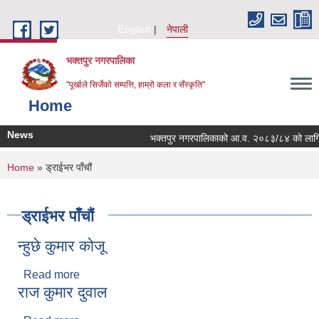
Skip to main content
English
नेपाली
भक्तपुर नगरपालिका
"पूर्खाले सिर्जेको सम्पत्ति, हाम्रो कला र सँस्कृति"
Home
News
भक्तपुर नगरपालिकाको आ.व. २०८३/८४ को लागि नगरभि
You are here
Home
» ड्राईभर पाँचौं
ड्राईभर पाँचौं
न्हुछे कुमार कोजू
Read more
about न्हुछे कुमार कोजू
राज कुमार दुवाल