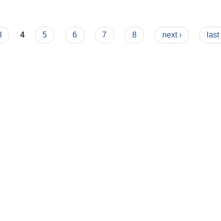
3
4
5
6
7
8
next ›
last