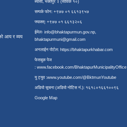
ब्यासी, भक्तपुर २ (साविक १०)
सम्पर्क फोन: +९७७ ०१ ६६१३९५७
फ्याक्स्: +९७७ ०१ ६६१३२०६
ईमेलः
info@bhaktapurmun.gov.np
,
ो आय र व्यय
bhaktapurmuni@gmail.com
अनलाईन पोर्टल:
https://bhaktapurkhabar.com
फेसबुक पेज
:
www.facebook.com/BhaktapurMunicipalityOffice
यु ट्युव :
www.youtube.com/@BktmunYoutube
अडियो सूचना (अडियो नोटिस नं.): १६१८०१६६१००९६
Google Map