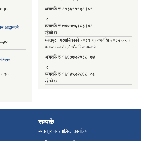
ago
आयतर्फ रु‌ ८१३३१५१३८।८१
र
व्ययतर्फ रु ७४०५७६९८३।४८
ाउ आह्वानको
रहेको छ ।
भक्तपुर नगरपालिकाको २०८१ श्रावणदेखि २०८२ असार
ago
मसान्तसम्म तेस्रो चौमासिकसम्मको
आयतर्फ रु‌ १६६७७२२५८८।७४
कोटेशन
र
ago
व्ययतर्फ रु १६१४५२२८६८।०८
रहेको छ ।
सम्पर्क
-भक्तपुर नगरपालिका कार्यालय