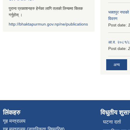
पुराना प्रकाशनहरु हेर्नका लागि तलको लिन्कमा क्लिक
भक्तपुर नपाको
गर्नुहोस् ।
विवरण
http://bhaktapurmun.gov.np/ne/publications
Post date:
1
आ.व. २०८१/८२
Post date:
2
अन्य
लिंकहरु
विधुतीय शुस
गृह मन्त्रालय
घटना दर्ता
गृह मन्त्रालय (नागरिकता सिफारिस)