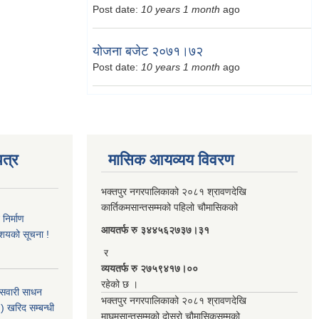
Post date:
10 years 1 month
ago
योजना बजेट २०७१।७२
Post date:
10 years 1 month
ago
त्र
मासिक आयव्यय विवरण
भक्तपुर नगरपालिकाको २०८१ श्रावणदेखि
कार्तिकमसान्तसम्मको पहिलो चौमासिकको
िर्माण
आयतर्फ रु‌ ३४४५६२७३७।३१
आशयको सूचना !
र
व्ययतर्फ रु २७५९४१७।००
रहेको छ ।
 सवारी साधन
भक्तपुर नगरपालिकाको २०८१ श्रावणदेखि
 खरिद सम्बन्धी
माघमसान्तसम्मको दोस्रो चौमासिकसम्मको