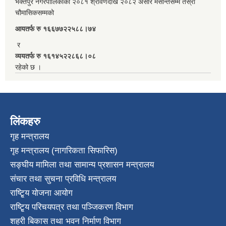
भक्तपुर नगरपालिकाको २०८१ श्रावणदेखि २०८२ असार मसान्तसम्म तेस्रो
चौमासिकसम्मको
आयतर्फ रु‌ १६६७७२२५८८।७४
र
व्ययतर्फ रु १६१४५२२८६८।०८
रहेको छ ।
लिंकहरु
गृह मन्त्रालय
गृह मन्त्रालय (नागरिकता सिफारिस)
सङ्घीय मामिला तथा सामान्य प्रशासन मन्त्रालय
संचार तथा सुचना प्रविधि मन्त्रालय
राष्टि्ृय योजना आयोग
राष्टि्ृय परिचयपत्र तथा पञ्जिकरण विभाग
शहरी बिकास तथा भवन निर्माण विभाग