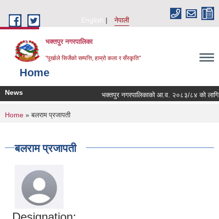
Skip to main content
English
नेपाली
भक्तपुर नगरपालिका
"पूर्खाले सिर्जेको सम्पत्ति, हाम्रो कला र सँस्कृति"
Home
News
भक्तपुर नगरपालिकाको आ.व. २०८३/८४ को लागि नगरभि
You are here
Home
» बलराम प्रजापती
बलराम प्रजापती
Designation: