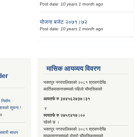
Post date:
10 years 1 month
ago
योजना बजेट २०७१।७२
Post date:
10 years 1 month
ago
मासिक आयव्यय विवरण
der
भक्तपुर नगरपालिकाको २०८१ श्रावणदेखि
कार्तिकमसान्तसम्मको पहिलो चौमासिकको
आयतर्फ रु‌ ३४४५६२७३७।३१
िर्माण
आशयको सूचना !
र
o
व्ययतर्फ रु २७५९४१७।००
रहेको छ ।
भक्तपुर नगरपालिकाको २०८१ श्रावणदेखि
 सवारी साधन
माघमसान्तसम्मको दोस्रो चौमासिकसम्मको