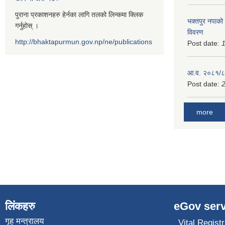
पुराना प्रकाशनहरु हेर्नका लागि तलको लिन्कमा क्लिक
भक्तपुर नपाको
गर्नुहोस् ।
विवरण
http://bhaktapurmun.gov.np/ne/publications
Post date:
1
आ.व. २०८१/८२
Post date:
2
more
लिंकहरु
eGov serv
गृह मन्त्रालय
Vital Registr