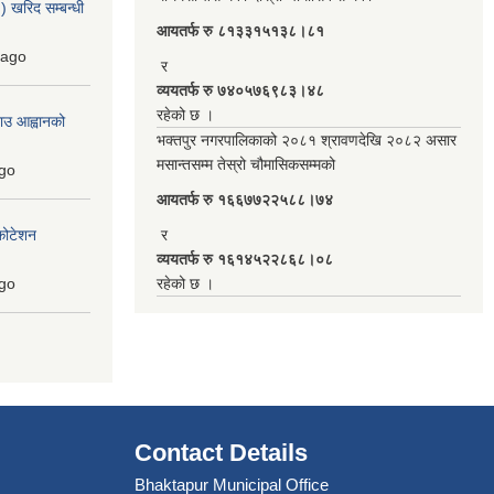
 खरिद सम्बन्धी
आयतर्फ रु‌ ८१३३१५१३८।८१
ago
र
व्ययतर्फ रु ७४०५७६९८३।४८
रहेको छ ।
ाउ आह्वानको
भक्तपुर नगरपालिकाको २०८१ श्रावणदेखि २०८२ असार
मसान्तसम्म तेस्रो चौमासिकसम्मको
go
आयतर्फ रु‌ १६६७७२२५८८।७४
कोटेशन
र
व्ययतर्फ रु १६१४५२२८६८।०८
go
रहेको छ ।
Contact Details
Bhaktapur Municipal Office