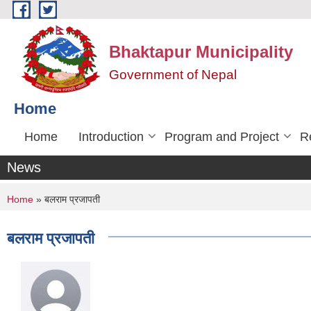
Skip to main content
Bhaktapur Municipality
Government of Nepal
Home
Home
Introduction
Program and Project
R
News
You are here
Home
» बलराम प्रजापती
बलराम प्रजापती