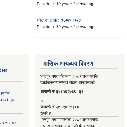
Post date:
10 years 1 month
ago
योजना बजेट २०७१।७२
Post date:
10 years 1 month
ago
मासिक आयव्यय विवरण
der
भक्तपुर नगरपालिकाको २०८१ श्रावणदेखि
कार्तिकमसान्तसम्मको पहिलो चौमासिकको
आयतर्फ रु‌ ३४४५६२७३७।३१
िर्माण
आशयको सूचना !
र
व्ययतर्फ रु २७५९४१७।००
रहेको छ ।
भक्तपुर नगरपालिकाको २०८१ श्रावणदेखि
 सवारी साधन
माघमसान्तसम्मको दोस्रो चौमासिकसम्मको