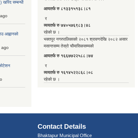
 खरिद सम्बन्धी
आयतर्फ रु‌ ८१३३१५१३८।८१
ago
र
व्ययतर्फ रु ७४०५७६९८३।४८
रहेको छ ।
ाउ आह्वानको
भक्तपुर नगरपालिकाको २०८१ श्रावणदेखि २०८२ असार
मसान्तसम्म तेस्रो चौमासिकसम्मको
ago
आयतर्फ रु‌ १६६७७२२५८८।७४
कोटेशन
र
व्ययतर्फ रु १६१४५२२८६८।०८
o
रहेको छ ।
Contact Details
Bhaktapur Municipal Office