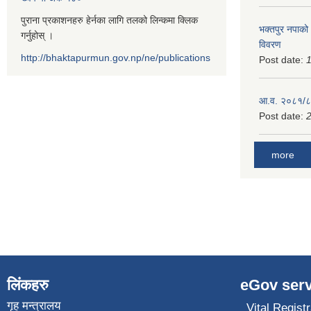
पुराना प्रकाशनहरु हेर्नका लागि तलको लिन्कमा क्लिक
भक्तपुर नपाको
गर्नुहोस् ।
विवरण
http://bhaktapurmun.gov.np/ne/publications
Post date:
1
आ.व. २०८१/८२
Post date:
2
more
लिंकहरु
eGov serv
गृह मन्त्रालय
Vital Registr