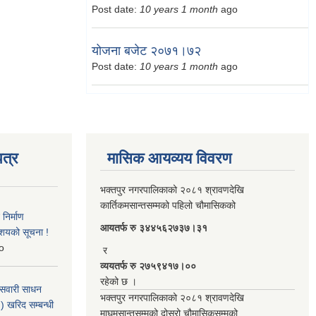
Post date:
10 years 1 month
ago
योजना बजेट २०७१।७२
Post date:
10 years 1 month
ago
त्र
मासिक आयव्यय विवरण
भक्तपुर नगरपालिकाको २०८१ श्रावणदेखि
कार्तिकमसान्तसम्मको पहिलो चौमासिकको
िर्माण
आयतर्फ रु‌ ३४४५६२७३७।३१
आशयको सूचना !
o
र
व्ययतर्फ रु २७५९४१७।००
रहेको छ ।
 सवारी साधन
भक्तपुर नगरपालिकाको २०८१ श्रावणदेखि
 खरिद सम्बन्धी
माघमसान्तसम्मको दोस्रो चौमासिकसम्मको