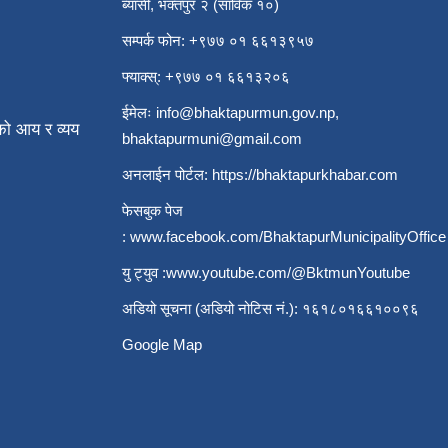
ब्यासी, भक्तपुर २ (साविक १०)
सम्पर्क फोन: +९७७ ०१ ६६१३९५७
फ्याक्स्: +९७७ ०१ ६६१३२०६
ईमेलः
info@bhaktapurmun.gov.np
,
ो आय र व्यय
bhaktapurmuni@gmail.com
अनलाईन पोर्टल:
https://bhaktapurkhabar.com
फेसबुक पेज
:
www.facebook.com/BhaktapurMunicipalityOffice
यु ट्युव :
www.youtube.com/@BktmunYoutube
अडियो सूचना (अडियो नोटिस नं.): १६१८०१६६१००९६
Google Map