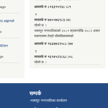
ago
आयतर्फ रु‌ ८१३३१५१३८।८१
र
व्ययतर्फ रु ७४०५७६९८३।४८
ाउ आह्वानको
रहेको छ ।
भक्तपुर नगरपालिकाको २०८१ श्रावणदेखि २०८२ असार
o
मसान्तसम्म तेस्रो चौमासिकसम्मको
आयतर्फ रु‌ १६६७७२२५८८।७४
कोटेशन
र
go
व्ययतर्फ रु १६१४५२२८६८।०८
रहेको छ ।
सम्पर्क
-भक्तपुर नगरपालिका कार्यालय