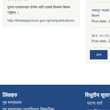
पुराना प्रकाशनहरु हेर्नका लागि तलको लिन्कमा क्लिक
भक्तपुर नपाको
गर्नुहोस् ।
विवरण
http://bhaktapurmun.gov.np/ne/publications
Post date:
1
आ.व. २०८१/८२
Post date:
2
अन्य
लिंकहरु
विधुतीय शुस
गृह मन्त्रालय
घटना दर्ता
गृह मन्त्रालय (नागरिकता सिफारिस)