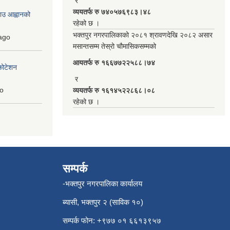
र
व्ययतर्फ रु ७४०५७६९८३।४८
ाउ आह्वानको
रहेको छ ।
भक्तपुर नगरपालिकाको २०८१ श्रावणदेखि २०८२ असार
ago
मसान्तसम्म तेस्रो चौमासिकसम्मको
आयतर्फ रु‌ १६६७७२२५८८।७४
कोटेशन
र
o
व्ययतर्फ रु १६१४५२२८६८।०८
रहेको छ ।
सम्पर्क
-भक्तपुर नगरपालिका कार्यालय
ब्यासी, भक्तपुर २ (साविक १०)
सम्पर्क फोन: +९७७ ०१ ६६१३९५७