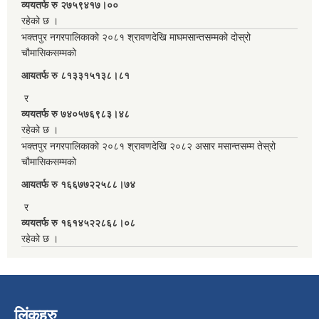
व्ययतर्फ रु २७५९४१७।००
रहेको छ ।
भक्तपुर नगरपालिकाको २०८१ श्रावणदेखि माघमसान्तसम्मको दोस्रो
चौमासिकसम्मको
आयतर्फ रु‌ ८१३३१५१३८।८१
र
व्ययतर्फ रु ७४०५७६९८३।४८
रहेको छ ।
भक्तपुर नगरपालिकाको २०८१ श्रावणदेखि २०८२ असार मसान्तसम्म तेस्रो
चौमासिकसम्मको
आयतर्फ रु‌ १६६७७२२५८८।७४
र
व्ययतर्फ रु १६१४५२२८६८।०८
रहेको छ ।
लिंकहरु