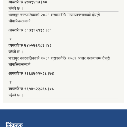
व्ययतर्फ रु २७५९४१७।००
रहेको छ ।
भक्तपुर नगरपालिकाको २०८१ श्रावणदेखि माघमसान्तसम्मको दोस्रो
चौमासिकसम्मको
आयतर्फ रु‌ ८१३३१५१३८।८१
र
व्ययतर्फ रु ७४०५७६९८३।४८
रहेको छ ।
भक्तपुर नगरपालिकाको २०८१ श्रावणदेखि २०८२ असार मसान्तसम्म तेस्रो
चौमासिकसम्मको
आयतर्फ रु‌ १६६७७२२५८८।७४
र
व्ययतर्फ रु १६१४५२२८६८।०८
रहेको छ ।
लिंकहरु