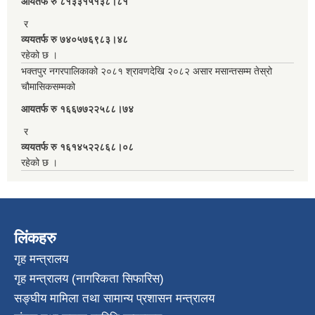
आयतर्फ रु‌ ८१३३१५१३८।८१
र
व्ययतर्फ रु ७४०५७६९८३।४८
रहेको छ ।
भक्तपुर नगरपालिकाको २०८१ श्रावणदेखि २०८२ असार मसान्तसम्म तेस्रो
चौमासिकसम्मको
आयतर्फ रु‌ १६६७७२२५८८।७४
र
व्ययतर्फ रु १६१४५२२८६८।०८
रहेको छ ।
लिंकहरु
गृह मन्त्रालय
गृह मन्त्रालय (नागरिकता सिफारिस)
सङ्घीय मामिला तथा सामान्य प्रशासन मन्त्रालय