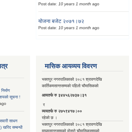
Post date:
10 years 1 month
ago
योजना बजेट २०७१।७२
Post date:
10 years 1 month
ago
त्र
मासिक आयव्यय विवरण
भक्तपुर नगरपालिकाको २०८१ श्रावणदेखि
कार्तिकमसान्तसम्मको पहिलो चौमासिकको
िर्माण
आयतर्फ रु‌ ३४४५६२७३७।३१
आशयको सूचना !
ago
र
व्ययतर्फ रु २७५९४१७।००
रहेको छ ।
 सवारी साधन
भक्तपुर नगरपालिकाको २०८१ श्रावणदेखि
 खरिद सम्बन्धी
माघमसान्तसम्मको दोस्रो चौमासिकसम्मको