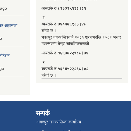
ago
आयतर्फ रु‌ ८१३३१५१३८।८१
र
व्ययतर्फ रु ७४०५७६९८३।४८
ाउ आह्वानको
रहेको छ ।
भक्तपुर नगरपालिकाको २०८१ श्रावणदेखि २०८२ असार
o
मसान्तसम्म तेस्रो चौमासिकसम्मको
आयतर्फ रु‌ १६६७७२२५८८।७४
कोटेशन
र
go
व्ययतर्फ रु १६१४५२२८६८।०८
रहेको छ ।
सम्पर्क
-भक्तपुर नगरपालिका कार्यालय