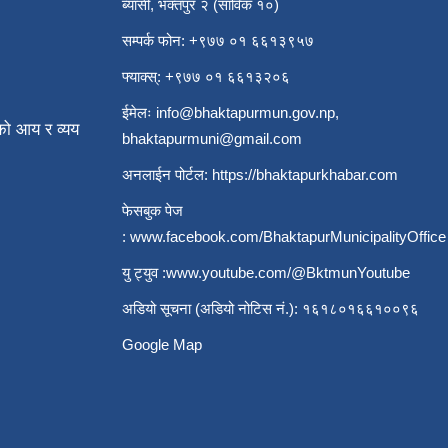
ब्यासी, भक्तपुर २ (साविक १०)
सम्पर्क फोन: +९७७ ०१ ६६१३९५७
फ्याक्स्: +९७७ ०१ ६६१३२०६
ईमेलः
info@bhaktapurmun.gov.np
,
ो आय र व्यय
bhaktapurmuni@gmail.com
अनलाईन पोर्टल:
https://bhaktapurkhabar.com
फेसबुक पेज
:
www.facebook.com/BhaktapurMunicipalityOffice
यु ट्युव :
www.youtube.com/@BktmunYoutube
अडियो सूचना (अडियो नोटिस नं.): १६१८०१६६१००९६
Google Map