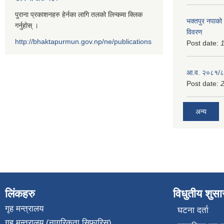
पुराना प्रकाशनहरु हेर्नका लागि तलको लिन्कमा क्लिक
भक्तपुर नपाको
गर्नुहोस् ।
विवरण
http://bhaktapurmun.gov.np/ne/publications
Post date:
1
आ.व. २०८१/८२
Post date:
2
अन्य
लिंकहरु
विधुतीय शुस
गृह मन्त्रालय
घटना दर्ता
गृह मन्त्रालय (नागरिकता सिफारिस)