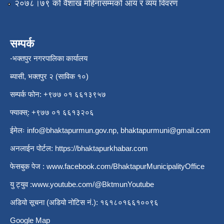
२०७८।७९ को वैशाख महिनासम्मको आय र व्यय विवरण
सम्पर्क
-भक्तपुर नगरपालिका कार्यालय
ब्यासी, भक्तपुर २ (साविक १०)
सम्पर्क फोन: +९७७ ०१ ६६१३९५७
फ्याक्स्: +९७७ ०१ ६६१३२०६
ईमेलः
info@bhaktapurmun.gov.np
,
bhaktapurmuni@gmail.com
अनलाईन पोर्टल:
https://bhaktapurkhabar.com
फेसबुक पेज :
www.facebook.com/BhaktapurMunicipalityOffice
यु ट्युव :
www.youtube.com/@BktmunYoutube
अडियो सूचना (अडियो नोटिस नं.): १६१८०१६६१००९६
Google Map