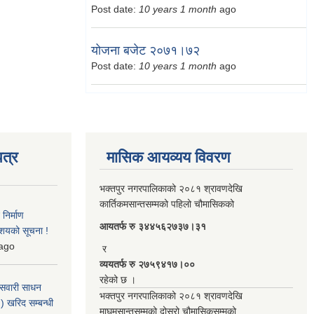
Post date:
10 years 1 month
ago
योजना बजेट २०७१।७२
Post date:
10 years 1 month
ago
त्र
मासिक आयव्यय विवरण
भक्तपुर नगरपालिकाको २०८१ श्रावणदेखि
कार्तिकमसान्तसम्मको पहिलो चौमासिकको
िर्माण
आयतर्फ रु‌ ३४४५६२७३७।३१
आशयको सूचना !
ago
र
व्ययतर्फ रु २७५९४१७।००
रहेको छ ।
 सवारी साधन
भक्तपुर नगरपालिकाको २०८१ श्रावणदेखि
 खरिद सम्बन्धी
माघमसान्तसम्मको दोस्रो चौमासिकसम्मको