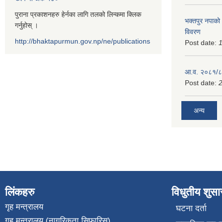
पुराना प्रकाशनहरु हेर्नका लागि तलको लिन्कमा क्लिक
भक्तपुर नपाको
गर्नुहोस् ।
विवरण
http://bhaktapurmun.gov.np/ne/publications
Post date:
1
आ.व. २०८१/८२
Post date:
2
अन्य
लिंकहरु
विधुतीय शुस
गृह मन्त्रालय
घटना दर्ता
गृह मन्त्रालय (नागरिकता सिफारिस)