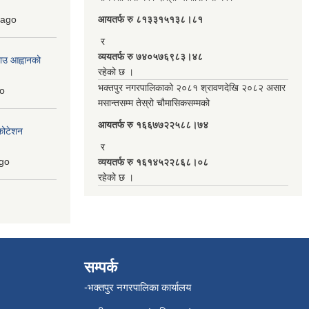
ago
आयतर्फ रु‌ ८१३३१५१३८।८१
र
व्ययतर्फ रु ७४०५७६९८३।४८
ाउ आह्वानको
रहेको छ ।
भक्तपुर नगरपालिकाको २०८१ श्रावणदेखि २०८२ असार
o
मसान्तसम्म तेस्रो चौमासिकसम्मको
आयतर्फ रु‌ १६६७७२२५८८।७४
कोटेशन
र
go
व्ययतर्फ रु १६१४५२२८६८।०८
रहेको छ ।
सम्पर्क
-भक्तपुर नगरपालिका कार्यालय