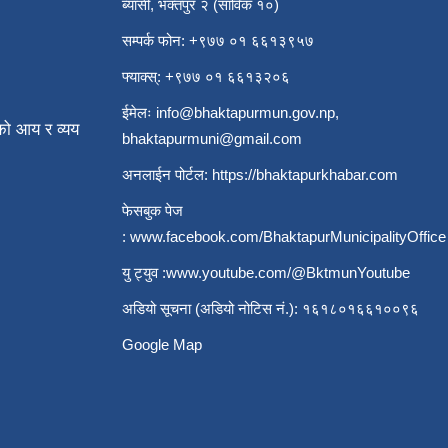
ब्यासी, भक्तपुर २ (साविक १०)
सम्पर्क फोन: +९७७ ०१ ६६१३९५७
फ्याक्स्: +९७७ ०१ ६६१३२०६
ईमेलः
info@bhaktapurmun.gov.np
,
ो आय र व्यय
bhaktapurmuni@gmail.com
अनलाईन पोर्टल:
https://bhaktapurkhabar.com
फेसबुक पेज
:
www.facebook.com/BhaktapurMunicipalityOffice
यु ट्युव :
www.youtube.com/@BktmunYoutube
अडियो सूचना (अडियो नोटिस नं.): १६१८०१६६१००९६
Google Map