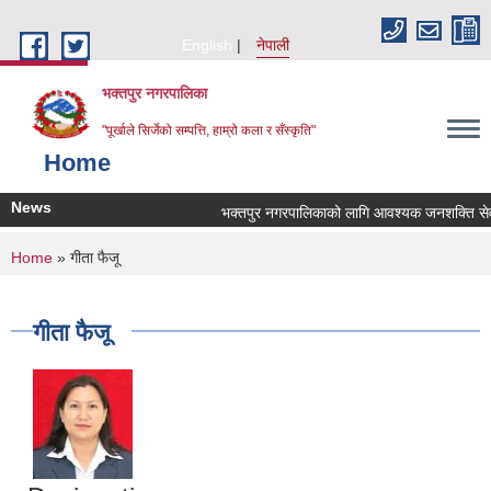
Skip to main content
English
नेपाली
भक्तपुर नगरपालिका
"पूर्खाले सिर्जेको सम्पत्ति, हाम्रो कला र सँस्कृति"
Home
News
भक्तपुर नगरपालिकाको लागि आवश्यक जनशक्ति सेवा कर
You are here
Home
» गीता फैजू
गीता फैजू