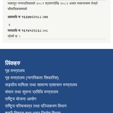
भक्तपुर नगरपालिकाको २०८१ श्रावणदेखि २०८२ असार मसान्तसम्म तेस्रो
चौमासिकसम्मको
आयतर्फ रु‌ १६६७७२२५८८।७४
र
व्ययतर्फ रु १६१४५२२८६८।०८
रहेको छ ।
लिंकहरु
गृह मन्त्रालय
गृह मन्त्रालय (नागरिकता सिफारिस)
सङ्घीय मामिला तथा सामान्य प्रशासन मन्त्रालय
संचार तथा सुचना प्रविधि मन्त्रालय
राष्टि्ृय योजना आयोग
राष्टि्ृय परिचयपत्र तथा पञ्जिकरण विभाग