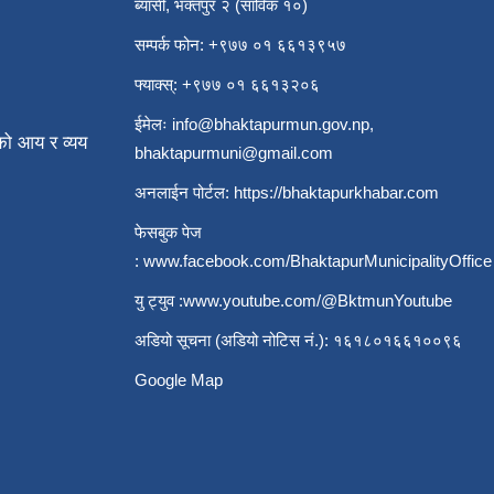
ब्यासी, भक्तपुर २ (साविक १०)
सम्पर्क फोन: +९७७ ०१ ६६१३९५७
फ्याक्स्: +९७७ ०१ ६६१३२०६
ईमेलः
info@bhaktapurmun.gov.np
,
ो आय र व्यय
bhaktapurmuni@gmail.com
अनलाईन पोर्टल:
https://bhaktapurkhabar.com
फेसबुक पेज
:
www.facebook.com/BhaktapurMunicipalityOffice
यु ट्युव :
www.youtube.com/@BktmunYoutube
अडियो सूचना (अडियो नोटिस नं.): १६१८०१६६१००९६
Google Map