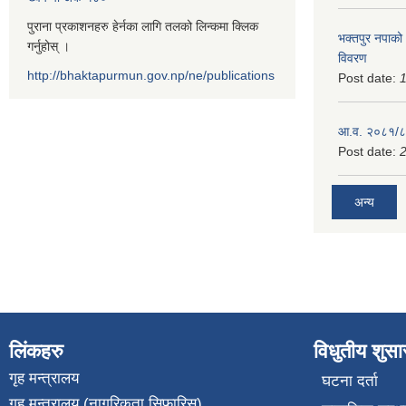
पुराना प्रकाशनहरु हेर्नका लागि तलको लिन्कमा क्लिक
भक्तपुर नपाको
गर्नुहोस् ।
विवरण
http://bhaktapurmun.gov.np/ne/publications
Post date:
1
आ.व. २०८१/८२
Post date:
2
अन्य
लिंकहरु
विधुतीय शुस
गृह मन्त्रालय
घटना दर्ता
गृह मन्त्रालय (नागरिकता सिफारिस)