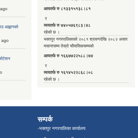
ago
आयतर्फ रु‌ ८१३३१५१३८।८१
र
व्ययतर्फ रु ७४०५७६९८३।४८
ाउ आह्वानको
रहेको छ ।
भक्तपुर नगरपालिकाको २०८१ श्रावणदेखि २०८२ असार
ago
मसान्तसम्म तेस्रो चौमासिकसम्मको
आयतर्फ रु‌ १६६७७२२५८८।७४
कोटेशन
र
o
व्ययतर्फ रु १६१४५२२८६८।०८
रहेको छ ।
सम्पर्क
-भक्तपुर नगरपालिका कार्यालय