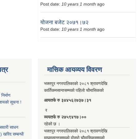
Post date:
10 years 1 month
ago
योजना बजेट २०७१।७२
Post date:
10 years 1 month
ago
त्र
मासिक आयव्यय विवरण
भक्तपुर नगरपालिकाको २०८१ श्रावणदेखि
कार्तिकमसान्तसम्मको पहिलो चौमासिकको
िर्माण
आयतर्फ रु‌ ३४४५६२७३७।३१
आशयको सूचना !
र
व्ययतर्फ रु २७५९४१७।००
रहेको छ ।
 सवारी साधन
भक्तपुर नगरपालिकाको २०८१ श्रावणदेखि
 खरिद सम्बन्धी
माघमसान्तसम्मको दोस्रो चौमासिकसम्मको